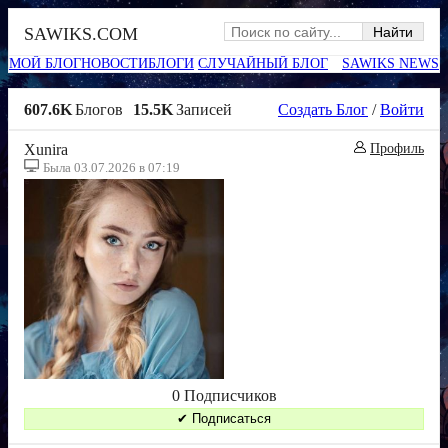
SAWIKS.COM
МОЙ БЛОГ
НОВОСТИ
БЛОГИ
СЛУЧАЙНЫЙ БЛОГ
SAWIKS NEWS
607.6K
Блогов
15.5K
Записей
Создать Блог
/
Войти
Xunira
Профиль
Была 03.07.2026 в 07:19
0 Подписчиков