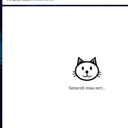
Я читаю [4]
Янеж
25.1K подписчиков
Fira
334.7K подписчиков
Guiding star
40.9K подписчиков
Kecawi
651.2K подписчиков
Записей пока нет...
Реклама