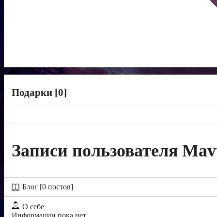
Подарки [0]
Записи пользователя Mav
Мои друзья [0]
Блог [0 постов]
О себе
Информации пока нет...