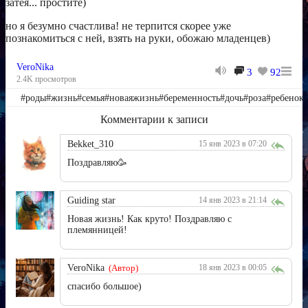
затея... простите)
но я безумно счастлива! не терпится скорее уже
познакомиться с ней, взять на руки, обожаю младенцев)
VeroNika
3
92
2.4K просмотров
#роды#жизнь#семья#новаяжизнь#беременность#дочь#роза#ребенок
Комментарии к записи
Bekket_310
15 янв 2023 в 07:20
Поздравляю🥳
Guiding star
14 янв 2023 в 21:14
Новая жизнь! Как круто! Поздравляю с
племянницей!
VeroNika
(Автор)
18 янв 2023 в 00:05
спасибо большое)