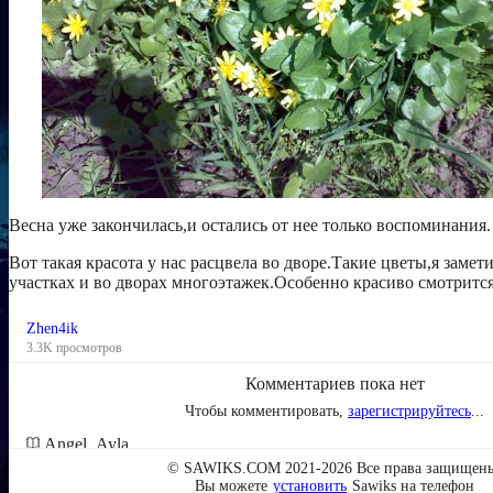
Я читаю [2]
Koduzyra
1 подписчик
Laze33
1 подписчик
Весна уже закончилась,и остались от нее только воспоминания.
Вот такая красота у нас расцвела во дворе.Такие цветы,я замет
Реклама
участках и во дворах многоэтажек.Особенно красиво смотритс
Zhen4ik
3.3K просмотров
Комментариев пока нет
Чтобы комментировать,
зарегистрируйтесь
...
Angel_Ayla
40.8K Подписчиков
© SAWIKS.COM 2021-2026 Все права защищен
Вы можете
установить
Sawiks на телефон
Заходи в гости!