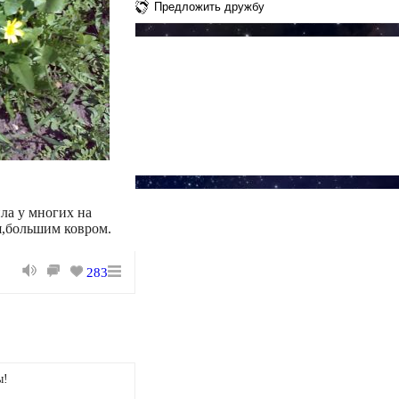
Предложить дружбу
ила у многих на
я,большим ковром.
283
ы!