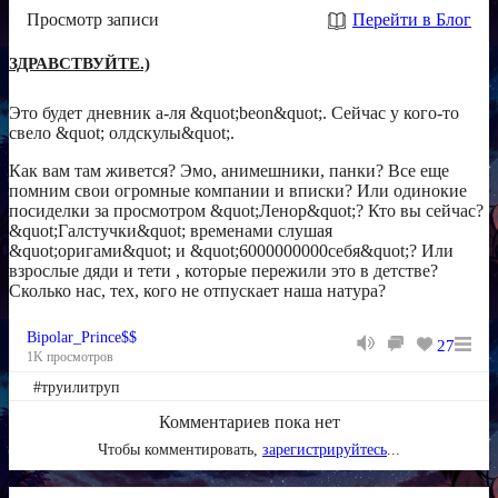
Просмотр записи
Перейти в Блог
ЗДРАВСТВУЙТЕ.)
Это будет дневник а-ля &quot;beon&quot;. Сейчас у кого-то
свело &quot; олдскулы&quot;.
Как вам там живется? Эмо, анимешники, панки? Все еще
помним свои огромные компании и вписки? Или одинокие
посиделки за просмотром &quot;Ленор&quot;? Кто вы сейчас?
&quot;Галстучки&quot; временами слушая
&quot;оригами&quot; и &quot;6000000000себя&quot;? Или
взрослые дяди и тети , которые пережили это в детстве?
Сколько нас, тех, кого не отпускает наша натура?
Bipolar_Prince$$
27
1K просмотров
#труилитруп
Комментариев пока нет
Чтобы комментировать,
зарегистрируйтесь
...