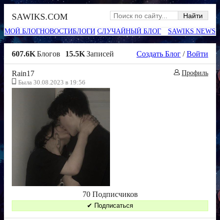
SAWIKS.COM
МОЙ БЛОГ
НОВОСТИ
БЛОГИ
СЛУЧАЙНЫЙ БЛОГ
SAWIKS NEWS
607.6K
Блогов
15.5K
Записей
Создать Блог
/
Войти
Rain17
Профиль
Была 30.08.2023 в 19:56
70 Подписчиков