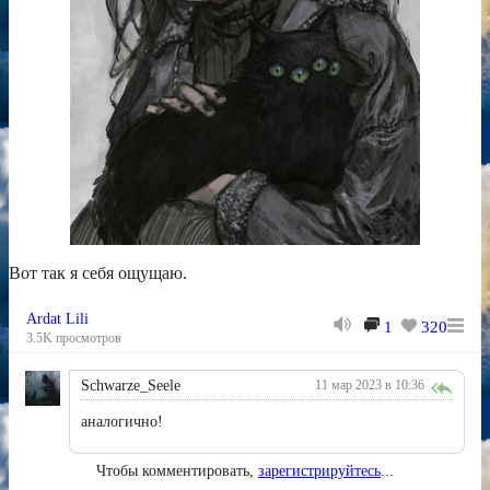
Вот так я себя ощущаю.
Ardat Lili
1
320
3.5K просмотров
Schwarze_Seele
11 мар 2023 в 10:36
аналогично!
Чтобы комментировать,
зарегистрируйтесь
...