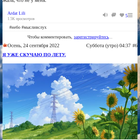
Жаль, что не у меня.
Ardat Lili
5
1.5K просмотров
#небо #мысливслух
Чтобы комментировать,
зарегистрируйтесь
...
Осень, 24 сентября 2022
Суббота (утро) 04:37
#6
Я УЖЕ СКУЧАЮ ПО ЛЕТУ.