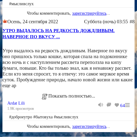
#мысливслух
Чтобы комментировать,
зарегистрируйтесь
...
Осень, 24 сентября 2022
Суббота (ночь) 03:55
#8
УТРО ВЫДАЛОСЬ НА РЕДКОСТЬ ДОЖДЛИВЫМ.
НАВЕРНОЕ ПО ВКУСУ ...
Утро выдалось на редкость дождливым. Наверное по вкусу
оно пришлось только кошке, которая спала на подоконнике
всю ночь и с наступлением рассвета переползла на кипу
бумаги, повыше. Кто бы только знал, как я ненавижу рассвет.
Если кто меня спросит, то я отвечу: это самое мерзкое время
суток. Пробуждение природы, начало новой жизни или какие
еще ар
Показать полностью...
Ardat Lili
64
1.9K просмотров
#доброеутро #бытовуха #мысливслух
Чтобы комментировать,
зарегистрируйтесь
...