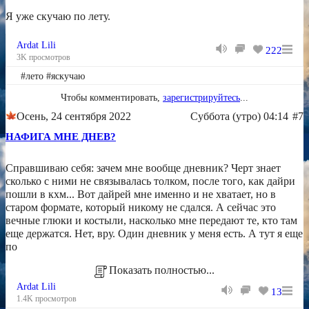
Я уже скучаю по лету.
Ardat Lili
222
3K просмотров
#лето #яскучаю
Чтобы комментировать,
зарегистрируйтесь
...
Осень, 24 сентября 2022
Суббота (утро) 04:14
#7
НАФИГА МНЕ ДНЕВ?
Справшиваю себя: зачем мне вообще дневник? Черт знает
сколько с ними не связывалась толком, после того, как дайри
пошли в кхм... Вот дайрей мне именно и не хватает, но в
старом формате, который никому не сдался. А сейчас это
вечные глюки и костыли, насколько мне передают те, кто там
еще держатся. Нет, вру. Один дневник у меня есть. А тут я еще
по
Показать полностью...
Ardat Lili
13
1.4K просмотров